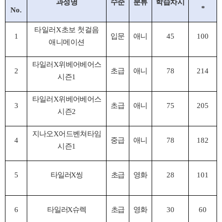
과정명
수준
분류
학습차시
*
No.
타일러
X
초보 첫걸음
1
입문
애니
45
100
애니메이션
타일러
X
위베어베어스
2
초급
애니
78
214
시즌
1
타일러
X
위베어베어스
3
초급
애니
75
205
시즌
2
지나오
X
어드벤쳐타임
4
중급
애니
78
182
시즌
1
5
타일러
X
씽
초급
영화
28
101
6
타일러
X
슈렉
초급
영화
30
60