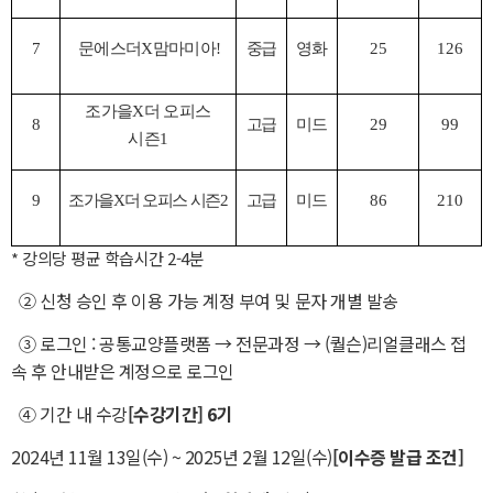
7
문에스더
X
맘마미아
!
중급
영화
25
126
조가을
X
더 오피스
8
고급
미드
29
99
시즌
1
9
조가을
X
더 오피스 시즌
2
고급
미드
86
210
* 강의당 평균 학습시간 2-4분
② 신청 승인 후 이용 가능 계정 부여 및 문자 개별 발송
③ 로그인 : 공통교양플랫폼 → 전문과정
→ (퀄슨)리얼클래스 접
속 후 안내받은 계정으로 로그인
④ 기간 내 수강
[수강기간] 6기
2024년 11월 13일(수) ~ 2025년 2월 12일(수)
[이수증 발급 조건]