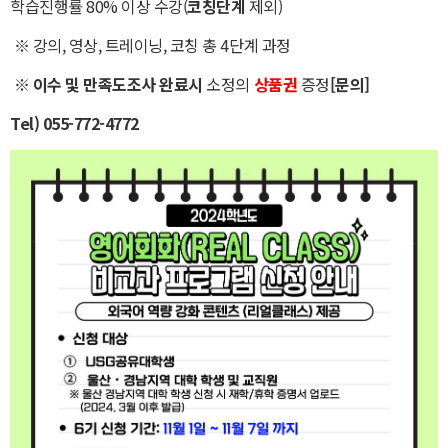
학습진행률 80% 이상 수강(
코칭단계
제외)
※ 강의
, 영상, 트레이닝, 코칭 총 4단계 과정
※
이수 및 만족도조사 완료
시
소정의
상품권
증정
[문의]
Tel
)
055-772-4772