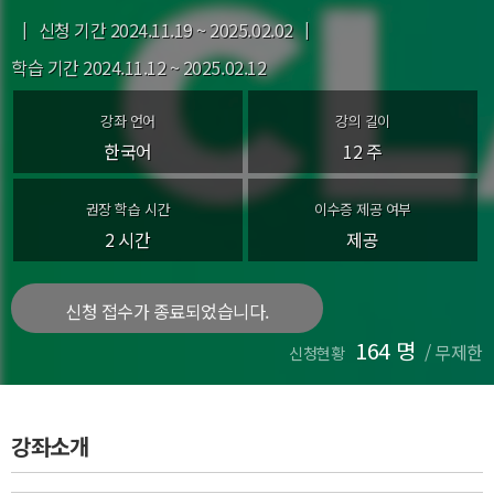
신청 기간 2024.11.19 ~ 2025.02.02
|
|
학습 기간
2024.11.12 ~ 2025.02.12
강좌 언어
강의 길이
한국어
12 주
권장 학습 시간
이수증 제공 여부
2 시간
제공
신청 접수가 종료되었습니다.
164 명
/
무제한
신청현황
강좌소개