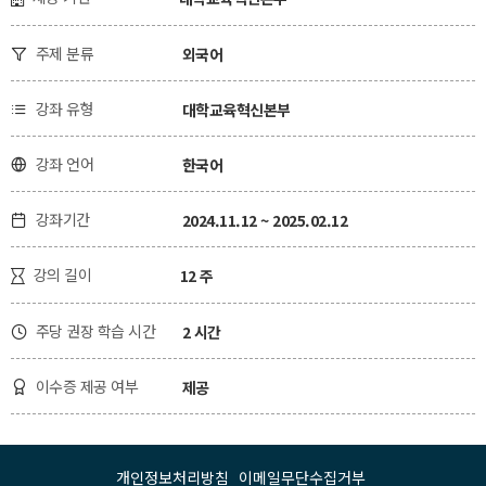
주제 분류
외국어

강좌 유형
대학교육혁신본부

강좌 언어
한국어

강좌기간
2024.11.12 ~ 2025.02.12

강의 길이
12 주

주당 권장 학습 시간
2 시간

이수증 제공 여부
제공

개인정보처리방침
이메일무단수집거부