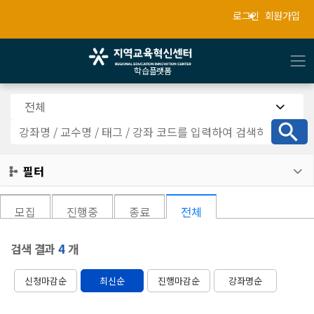
로그인
회원가입
학습플랫폼
전체

강
좌
검
필터

색
모집
진행중
종료
전체
검색 결과
4
개
신청마감순
최신순
진행마감순
강좌명순