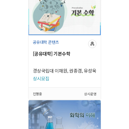
공유대학 콘텐츠
[공유대학] 기본수학
경상국립대 이재원, 권종겸, 유성욱
상시모집
진행중
상시운영