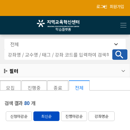
로그인
회원가입
학습플랫폼
전체

강
좌
검
필터

색
모집
진행중
종료
전체
검색 결과
80
개
신청마감순
최신순
진행마감순
강좌명순